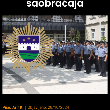
saobraćaja
Piše:
Arif K.
｜
Objavljeno:
28/10/2024