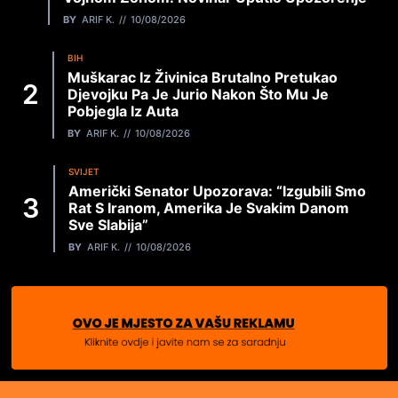
BY
ARIF K.
10/08/2026
BIH
Muškarac Iz Živinica Brutalno Pretukao
Djevojku Pa Je Jurio Nakon Što Mu Je
Pobjegla Iz Auta
BY
ARIF K.
10/08/2026
SVIJET
Američki Senator Upozorava: “Izgubili Smo
Rat S Iranom, Amerika Je Svakim Danom
Sve Slabija”
BY
ARIF K.
10/08/2026