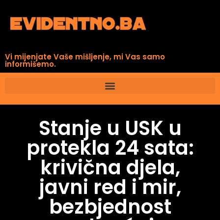
Vi mijenjate Vaše mišljenje, mi Vas samo
informišemo.
Stanje u USK u
protekla 24 sata:
krivična djela,
javni red i mir,
bezbjednost