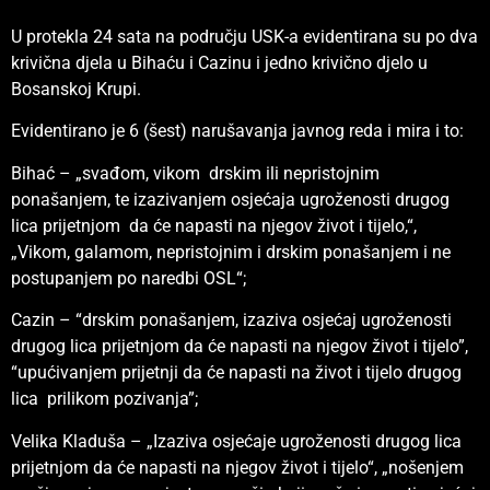
U protekla 24 sata na području USK-a evidentirana su po dva
krivična djela u Bihaću i Cazinu i jedno krivično djelo u
Bosanskoj Krupi.
Evidentirano je 6 (šest) narušavanja javnog reda i mira i to:
Bihać – „svađom, vikom drskim ili nepristojnim
ponašanjem, te izazivanjem osjećaja ugroženosti drugog
lica prijetnjom da će napasti na njegov život i tijelo,“,
„Vikom, galamom, nepristojnim i drskim ponašanjem i ne
postupanjem po naredbi OSL“;
Cazin – “drskim ponašanjem, izaziva osjećaj ugroženosti
drugog lica prijetnjom da će napasti na njegov život i tijelo”,
“upućivanjem prijetnji da će napasti na život i tijelo drugog
lica prilikom pozivanja”;
Velika Kladuša – „Izaziva osjećaje ugroženosti drugog lica
prijetnjom da će napasti na njegov život i tijelo“, „nošenjem