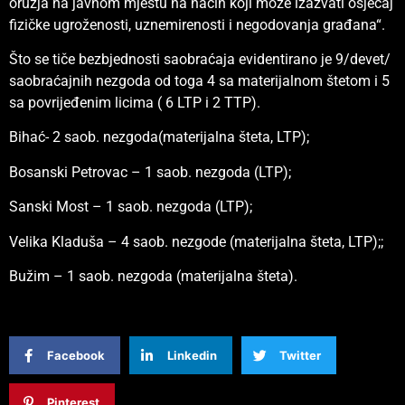
oružja na javnom mjestu na način koji može izazvati osjećaj
fizičke ugroženosti, uznemirenosti i negodovanja građana“.
Što se tiče bezbjednosti saobraćaja evidentirano je 9/devet/
saobraćajnih nezgoda od toga 4 sa materijalnom štetom i 5
sa povrijeđenim licima ( 6 LTP i 2 TTP).
Bihać- 2 saob. nezgoda(materijalna šteta, LTP);
Bosanski Petrovac – 1 saob. nezgoda (LTP);
Sanski Most – 1 saob. nezgoda (LTP);
Velika Kladuša – 4 saob. nezgode (materijalna šteta, LTP);;
Bužim – 1 saob. nezgoda (materijalna šteta).
Facebook
Linkedin
Twitter
Pinterest