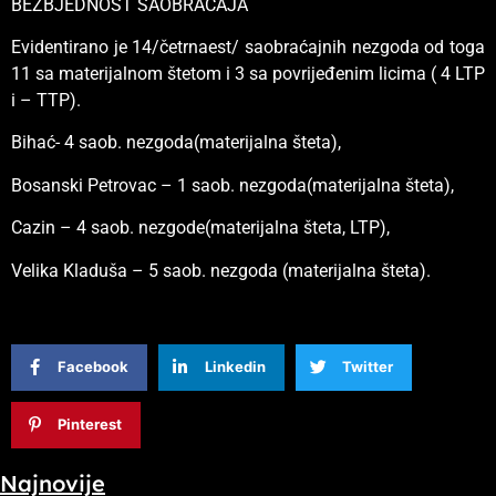
BEZBJEDNOST SAOBRAĆAJA
Evidentirano je 14/četrnaest/ saobraćajnih nezgoda od toga
11 sa materijalnom štetom i 3 sa povrijeđenim licima ( 4 LTP
i – TTP).
Bihać- 4 saob. nezgoda(materijalna šteta),
Bosanski Petrovac – 1 saob. nezgoda(materijalna šteta),
Cazin – 4 saob. nezgode(materijalna šteta, LTP),
Velika Kladuša – 5 saob. nezgoda (materijalna šteta).
Facebook
Linkedin
Twitter
Pinterest
Najnovije