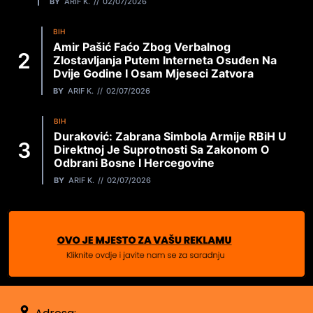
BY
ARIF K.
02/07/2026
BIH
Amir Pašić Faćo Zbog Verbalnog
Zlostavljanja Putem Interneta Osuđen Na
Dvije Godine I Osam Mjeseci Zatvora
BY
ARIF K.
02/07/2026
BIH
Duraković: Zabrana Simbola Armije RBiH U
Direktnoj Je Suprotnosti Sa Zakonom O
Odbrani Bosne I Hercegovine
BY
ARIF K.
02/07/2026