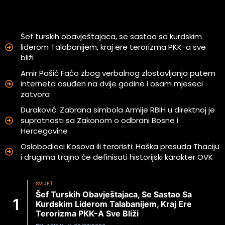
Šef turskih obavještajaca, se sastao sa kurdskim
liderom Talabanijem, kraj ere terorizma PKK-a sve
bliži
Amir Pašić Faćo zbog verbalnog zlostavljanja putem
interneta osuđen na dvije godine i osam mjeseci
zatvora
Duraković: Zabrana simbola Armije RBiH u direktnoj je
suprotnosti sa Zakonom o odbrani Bosne i
Hercegovine
Oslobodioci Kosova ili teroristi: Haška presuda Thaciju
i drugima trajno će definisati historijski karakter OVK
SVIJET
Šef Turskih Obavještajaca, Se Sastao Sa
Kurdskim Liderom Talabanijem, Kraj Ere
Terorizma PKK-A Sve Bliži