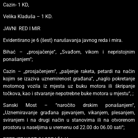
Cazin- 1 KD,
Velika Kladuša – 1 KD.
JAVNI RED I MIR
Evidentirano je 6 (šest) narušavanja javnog reda i mira.
Bihać – „prosjačenje“, „Svađom, vikom i nepristojnim
ponašanjem“;
Cazin – „prosjačenjem“, „paljenje raketa, petardi na način
kojim se izaziva uznemirenost građana“, „naglo pokretanje
motornog vozila iz mjesta uz buku motora ili škripanje
točkova, kao i stvaranje nepotrebne buke motora u mjestu“, ;
Sanski Most – “naročito drskim ponašanjem“,
„Uznemiravanje građana pjevanjem, vikanjem, plesanjem,
sviranjem i na drugi način u stanovima ili na otvorenom
prostoru u naseljima u vremenu od 22.00 do 06.00 sati“;