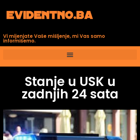
Vi mijenjate Vaše mišljenje, mi Vas samo
informišemo.
Stanje u USK u
zadnjih 24 sata