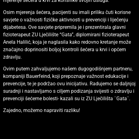
mjerenje šećera u krvi za korisnike svojih usluga.
Osim mjerenja šećera, pacijenti su imali priliku čuti korisne
savjete o važnosti fizičke aktivnosti u prevenciji i liječenju
dijabetesa. Ove savjete pripremila je i prezentirala glavni
fizioterapeut ZU Lječilište “Gata”, diplomirani fizioterapeut
Anela Halilić, koja je naglasila kako redovno kretanje može
značajno doprinositi boljoj kontroli šećera u krvi i općem
zdravlju.
Ovim putem zahvaljujemo našem dugogodišnjem partneru,
kompaniji Bauerfeind, koji prepoznaje važnost edukacije i
prevencije, te je podržao ovu inicijativu. Radujemo se daljnjoj
suradnji i nastavljamo s ciljem podizanja svijesti o zdravlju i
prevenciji šećerne bolesti- kazali su iz ZU Lječilišta ¨Gata¨.
Zajedno, možemo napraviti razliku!