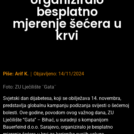
besplatno
mjerenje šećera u
krvi
Piše:
Arif K.
｜
Objavljeno:
14/11/2024
Foto: ZU Lječilište ¨Gata¨
Svjetski dan dijabetesa, koji se obilježava 14. novembra,
predstavlja globalnu kampanju podizanja svijesti o šećernoj
bolesti. Ove godine, povodom ovog važnog dana, ZU
Lječilište “Gata” – Bihać, u suradnji s kompanijom
Bauerfeind d.o.o. Sarajevo, organiziralo je besplatno