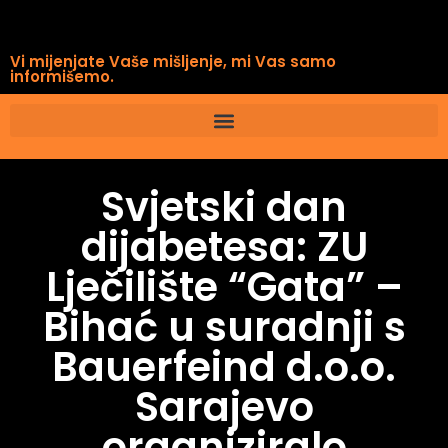
Vi mijenjate Vaše mišljenje, mi Vas samo
informišemo.
Svjetski dan
dijabetesa: ZU
Lječilište “Gata” –
Bihać u suradnji s
Bauerfeind d.o.o.
Sarajevo
organiziralo