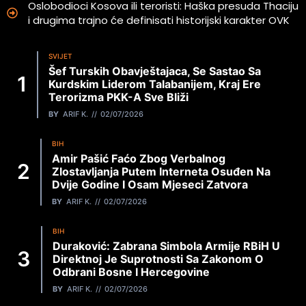
Oslobodioci Kosova ili teroristi: Haška presuda Thaciju
i drugima trajno će definisati historijski karakter OVK
SVIJET
Šef Turskih Obavještajaca, Se Sastao Sa
Kurdskim Liderom Talabanijem, Kraj Ere
Terorizma PKK-A Sve Bliži
BY
ARIF K.
02/07/2026
BIH
Amir Pašić Faćo Zbog Verbalnog
Zlostavljanja Putem Interneta Osuđen Na
Dvije Godine I Osam Mjeseci Zatvora
BY
ARIF K.
02/07/2026
BIH
Duraković: Zabrana Simbola Armije RBiH U
Direktnoj Je Suprotnosti Sa Zakonom O
Odbrani Bosne I Hercegovine
BY
ARIF K.
02/07/2026