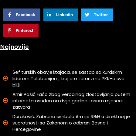
Facebook
Linkedin
Twitter
Pinterest
Najnovije
Šef turskih obavještajaca, se sastao sa kurdskim
liderom Talabanijem, kraj ere terorizma PKK-a sve
bliži
Amir Pašić Faćo zbog verbalnog zlostavljanja putem
interneta osuđen na dvije godine i osam mjeseci
zatvora
Duraković: Zabrana simbola Armije RBiH u direktnoj je
suprotnosti sa Zakonom o odbrani Bosne i
Hercegovine