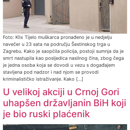
Foto: Klix Tijelo muškarca pronađeno je u nedjelju
navečer u 23 sata na području Šestinskog trga u
Zagrebu. Kako je saopćila policija, postoji sumnja da je
smrt nastupila kao posljedica nasilnog čina, zbog čega
je jedna osoba koja se dovodi u vezu s događajem
stavljena pod nadzor i nad njom se provodi
kriminalističko istraživanje. Kako […]
U velikoj akciji u Crnoj Gori
uhapšen državljanin BiH koji
je bio ruski plaćenik