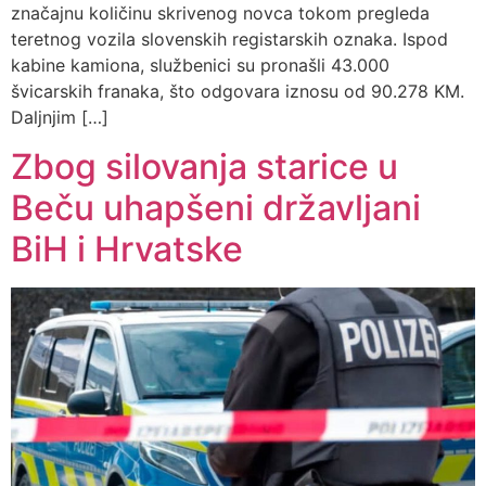
značajnu količinu skrivenog novca tokom pregleda
teretnog vozila slovenskih registarskih oznaka. Ispod
kabine kamiona, službenici su pronašli 43.000
švicarskih franaka, što odgovara iznosu od 90.278 KM.
Daljnjim […]
Zbog silovanja starice u
Beču uhapšeni državljani
BiH i Hrvatske