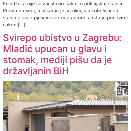
Knindže, a nije se zaustavio čak ni u policijskoj stanici.
Prema presudi, muškarac je na ulici, u alkoholisanom
stanju pjevao pjesmu spornog autora, a isto je ponovio i
nakon […]
Svirepo ubistvo u Zagrebu:
Mladić upucan u glavu i
stomak, mediji pišu da je
državljanin BiH