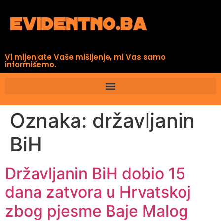
Vi mijenjate Vaše mišljenje, mi Vas samo
informišemo.
Oznaka:
državljanin
BiH
Državljanin BiH dobio 15
dana zatvora u Hrvatskoj
zbog pjesme Baje Malog