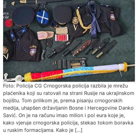
Foto: Policija CG Crnogorska policija razbila je mrežu
plaćenika koji su ratovali na strani Rusije na ukrajinskom
bojištu. Tom prilikom je, prema pisanju crnogorskih
medija, uhapšen državljanin Bosne i Hercegovine Danko
Savić. On je na računu imao milion i pol eura koje je,
kako vjeruje crnogorska policija, stekao tokom boravka
u ruskim formacijama. Kako je […]