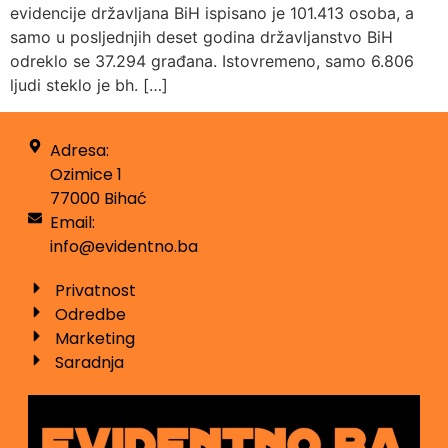
evidencije državljana BiH ispisano je 101.413 osoba, a
samo u posljednjih deset godina državljanstvo BiH
odreklo se 37.294 građana. Istovremeno, samo 6.806
ljudi steklo je bh. […]
Adresa:
Ozimice 1
77000 Bihać
Email:
info@evidentno.ba
Privatnost
Odredbe
Marketing
Saradnja