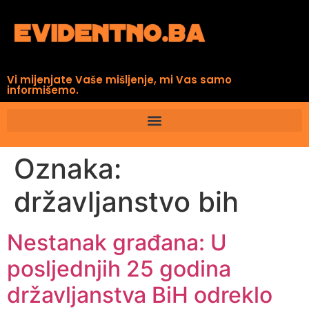
Vi mijenjate Vaše mišljenje, mi Vas samo
informišemo.
Oznaka:
državljanstvo bih
Nestanak građana: U
posljednjih 25 godina
državljanstva BiH odreklo