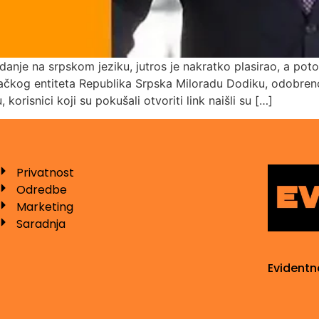
izdanje na srpskom jeziku, jutros je nakratko plasirao, a 
čkog entiteta Republika Srpska Miloradu Dodiku, odobreno 
korisnici koji su pokušali otvoriti link naišli su […]
Privatnost
Odredbe
Marketing
Saradnja
Evidentn