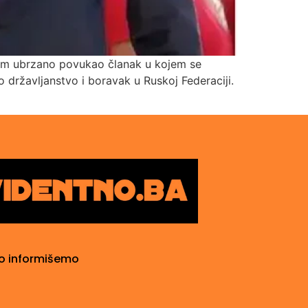
potom ubrzano povukao članak u kojem se
državljanstvo i boravak u Ruskoj Federaciji.
o informišemo