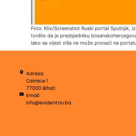
Foto: Klix/Screenshot Ruski portal Sputnjik, 
tvrdilo da je predsjedniku bosanskohercegova
Iako se vijest više ne može pronaći na portalu, 
Adresa:
Ozimice 1
77000 Bihać
Email:
info@evidentno.ba