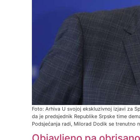
Foto: Arhiva U svojoj ekskluzivnoj izjavi za 
da je predsjednik Republike Srpske time deman
Podsjećanja radi, Milorad Dodik se trenutno na
Objavljeno pa obrisano