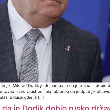
Sputnjik, Milorad Dodik je demantovao da je tražio ili dobio
tovao lažnu vijest portala faktor.ba da je Sputnjik objavio
lazi u Rusiji gdje je […]
 da je Dodik dobio rusko drža