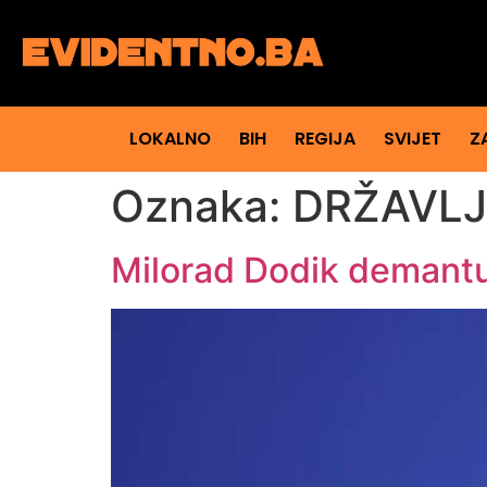
LOKALNO
BIH
REGIJA
SVIJET
Z
Oznaka:
DRŽAVL
Milorad Dodik demantuj