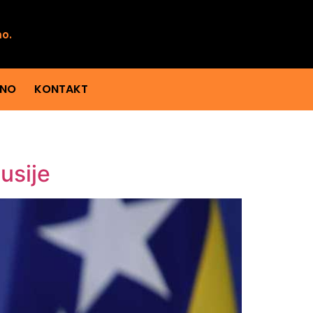
mo.
ENO
KONTAKT
usije