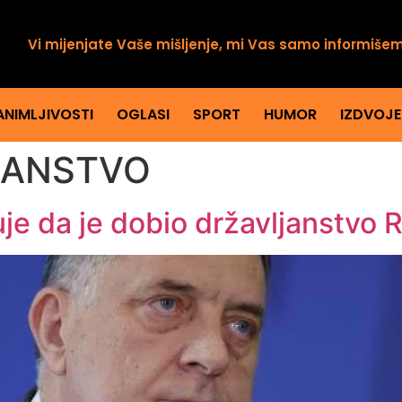
Vi mijenjate Vaše mišljenje, mi Vas samo informiše
ANIMLJIVOSTI
OGLASI
SPORT
HUMOR
IZDVOJ
JANSTVO
e da je dobio državljanstvo R