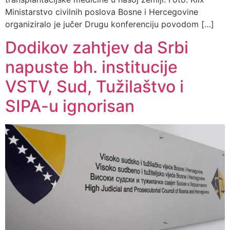
Ministarstvo civilnih poslova Bosne i Hercegovine
organiziralo je jučer Drugu konferenciju povodom […]
Dodikov zahtjev da Srbi
napuste bh. institucije
VSTV, Sud, Tužilaštvo i
SIPA-u ignorisan