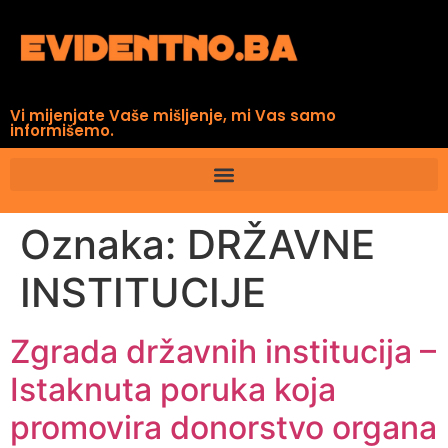
Vi mijenjate Vaše mišljenje, mi Vas samo
informišemo.
Oznaka:
DRŽAVNE
INSTITUCIJE
Zgrada državnih institucija –
Istaknuta poruka koja
promovira donorstvo organa