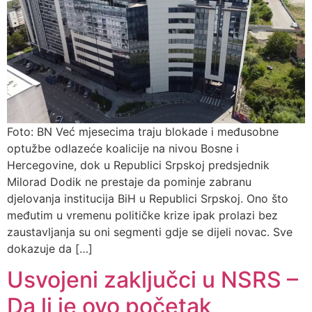
Foto: BN Već mjesecima traju blokade i međusobne
optužbe odlazeće koalicije na nivou Bosne i
Hercegovine, dok u Republici Srpskoj predsjednik
Milorad Dodik ne prestaje da pominje zabranu
djelovanja institucija BiH u Republici Srpskoj. Ono što
međutim u vremenu političke krize ipak prolazi bez
zaustavljanja su oni segmenti gdje se dijeli novac. Sve
dokazuje da […]
Usvojeni zaključci u NSRS –
Da li je ovo početak