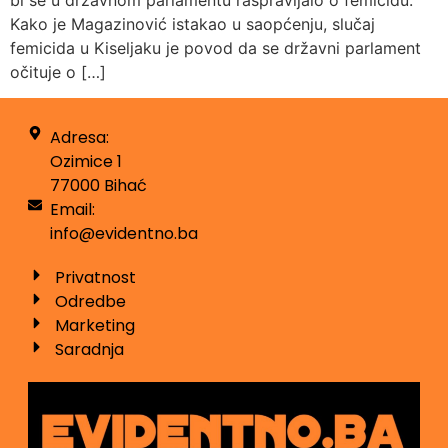
Kako je Magazinović istakao u saopćenju, slučaj
femicida u Kiseljaku je povod da se državni parlament
očituje o […]
Adresa:
Ozimice 1
77000 Bihać
Email:
info@evidentno.ba
Privatnost
Odredbe
Marketing
Saradnja