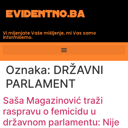
Vi mijenjate Vaše mišljenje, mi Vas samo
informišemo.
Oznaka:
DRŽAVNI
PARLAMENT
Saša Magazinović traži
raspravu o femicidu u
državnom parlamentu: Nije