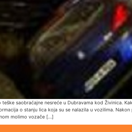
do teške saobraćajne nesreće u Dubravama kod Živinica. Kako
acija o stanju lica koja su se nalazila u vozilima. Nakon po
ednom molimo vozače […]