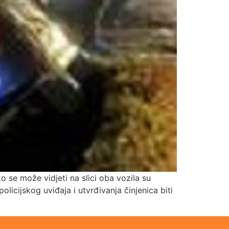
 se može vidjeti na slici oba vozila su
licijskog uviđaja i utvrđivanja činjenica biti