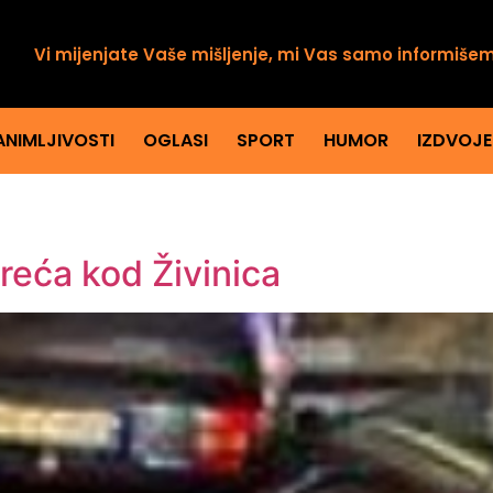
Vi mijenjate Vaše mišljenje, mi Vas samo informiše
ANIMLJIVOSTI
OGLASI
SPORT
HUMOR
IZDVOJ
reća kod Živinica