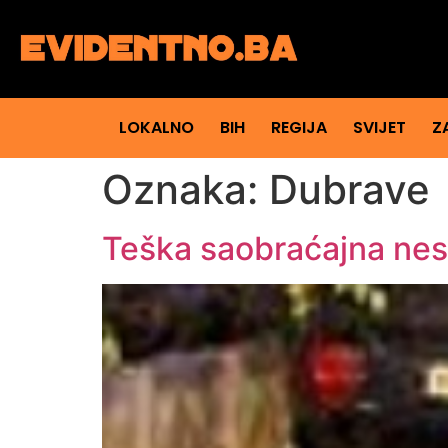
LOKALNO
BIH
REGIJA
SVIJET
Z
Oznaka:
Dubrave
Teška saobraćajna nes