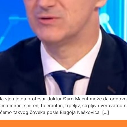
 da vjeruje da profesor doktor Đuro Macut može da odgovori
a miran, smiren, tolerantan, trpeljiv, strpljiv i verovatno n
o ćemo takvog čoveka posle Blagoja Neškovića. […]