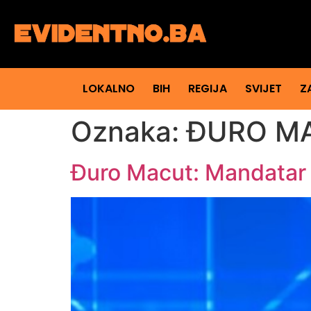
LOKALNO
BIH
REGIJA
SVIJET
Z
Oznaka:
ĐURO M
Đuro Macut: Mandatar 