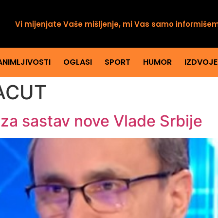
Vi mijenjate Vaše mišljenje, mi Vas samo informiše
ANIMLJIVOSTI
OGLASI
SPORT
HUMOR
IZDVOJ
ACUT
za sastav nove Vlade Srbije