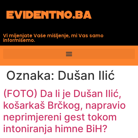
Vi mijenjate Vaše mišljenje, mi Vas samo
informišemo.
Oznaka:
Dušan Ilić
(FOTO) Da li je Dušan Ilić,
košarkaš Brčkog, napravio
neprimjereni gest tokom
intoniranja himne BiH?