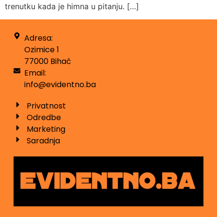
trenutku kada je himna u pitanju. […]
Adresa:
Ozimice 1
77000 Bihać
Email:
info@evidentno.ba
Privatnost
Odredbe
Marketing
Saradnja