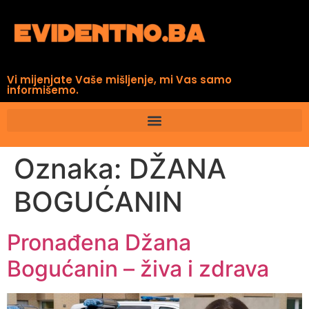
Vi mijenjate Vaše mišljenje, mi Vas samo
informišemo.
Oznaka:
DŽANA
BOGUĆANIN
Pronađena Džana
Bogućanin – živa i zdrava