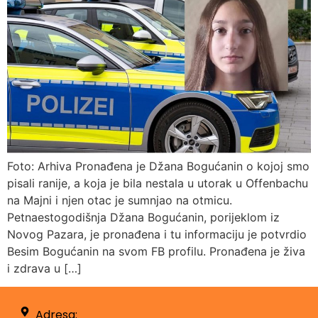
Foto: Arhiva Pronađena je Džana Bogućanin o kojoj smo
pisali ranije, a koja je bila nestala u utorak u Offenbachu
na Majni i njen otac je sumnjao na otmicu.
Petnaestogodišnja Džana Bogućanin, porijeklom iz
Novog Pazara, je pronađena i tu informaciju je potvrdio
Besim Bogućanin na svom FB profilu. Pronađena je živa
i zdrava u […]
Adresa: