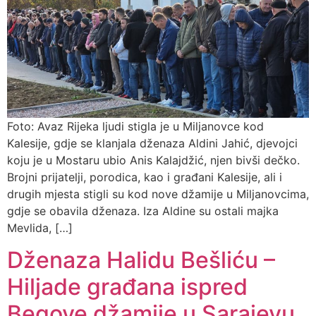
Foto: Avaz Rijeka ljudi stigla je u Miljanovce kod
Kalesije, gdje se klanjala dženaza Aldini Jahić, djevojci
koju je u Mostaru ubio Anis Kalajdžić, njen bivši dečko.
Brojni prijatelji, porodica, kao i građani Kalesije, ali i
drugih mjesta stigli su kod nove džamije u Miljanovcima,
gdje se obavila dženaza. Iza Aldine su ostali majka
Mevlida, […]
Dženaza Halidu Bešliću –
Hiljade građana ispred
Begove džamije u Sarajevu