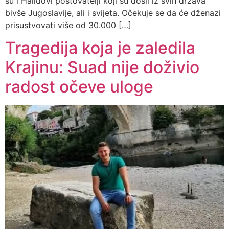
su i Halidovi poštovatelji koji su došli iz svih država
bivše Jugoslavije, ali i svijeta. Očekuje se da će dženazi
prisustvovati više od 30.000 […]
Tragedija koja je zaledila
Krajinu: Suad nije doživio
radost očeve uloge