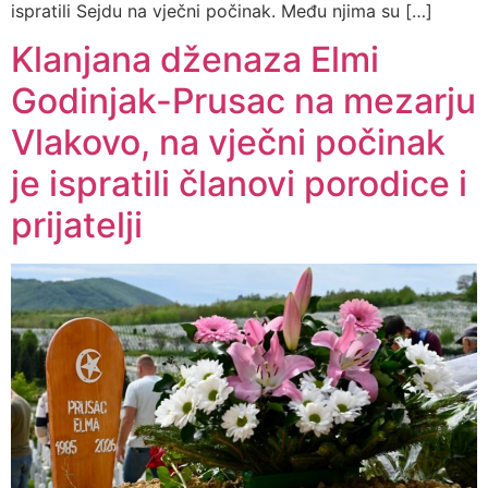
ispratili Sejdu na vječni počinak. Među njima su […]
Klanjana dženaza Elmi
Godinjak-Prusac na mezarju
Vlakovo, na vječni počinak
je ispratili članovi porodice i
prijatelji