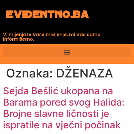
Vi mijenjate Vaše mišljenje, mi Vas samo
informišemo.
Oznaka:
DŽENAZA
Sejda Bešlić ukopana na
Barama pored svog Halida:
Brojne slavne ličnosti je
ispratile na vječni počinak