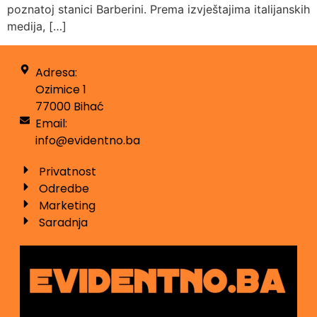
poznatoj stanici Barberini. Prema izvještajima italijanskih
medija, […]
Adresa:
Ozimice 1
77000 Bihać
Email:
info@evidentno.ba
Privatnost
Odredbe
Marketing
Saradnja