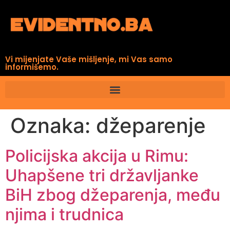
Vi mijenjate Vaše mišljenje, mi Vas samo
informišemo.
Oznaka:
džeparenje
Policijska akcija u Rimu:
Uhapšene tri državljanke
BiH zbog džeparenja, među
njima i trudnica