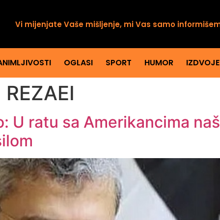
Vi mijenjate Vaše mišljenje, mi Vas samo informiše
ANIMLJIVOSTI
OGLASI
SPORT
HUMOR
IZDVOJ
 REZAEI
io: U ratu sa Amerikancima naš
silom