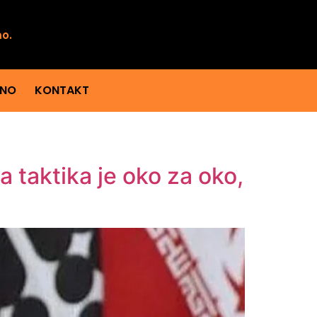
mo.
ENO
KONTAKT
a taktika je oko za oko,