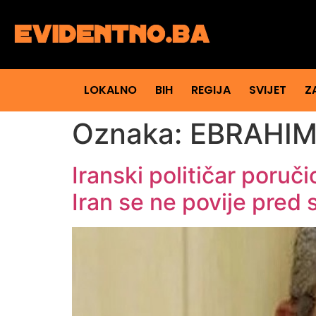
LOKALNO
BIH
REGIJA
SVIJET
Z
Oznaka:
EBRAHIM
Iranski političar poruč
Iran se ne povije pred 