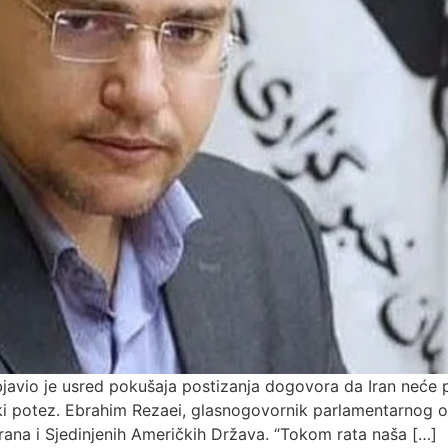
bjavio je usred pokušaja postizanja dogovora da Iran neće pr
i potez. Ebrahim Rezaei, glasnogovornik parlamentarnog od
rana i Sjedinjenih Američkih Država. “Tokom rata naša […]