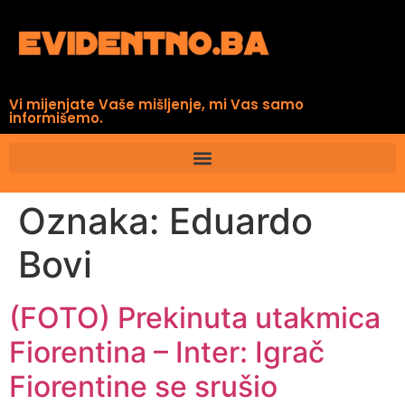
Vi mijenjate Vaše mišljenje, mi Vas samo
informišemo.
Oznaka:
Eduardo
Bovi
(FOTO) Prekinuta utakmica
Fiorentina – Inter: Igrač
Fiorentine se srušio