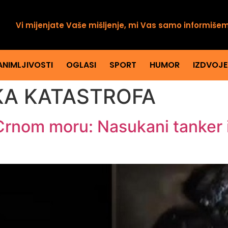
Vi mijenjate Vaše mišljenje, mi Vas samo informiše
ANIMLJIVOSTI
OGLASI
SPORT
HUMOR
IZDVOJ
A KATASTROFA
Crnom moru: Nasukani tanker 