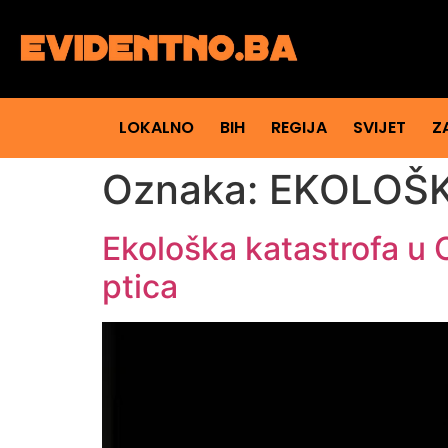
LOKALNO
BIH
REGIJA
SVIJET
Z
Oznaka:
EKOLOŠK
Ekološka katastrofa u 
ptica