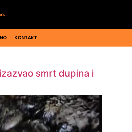
mo.
ENO
KONTAKT
izazvao smrt dupina i