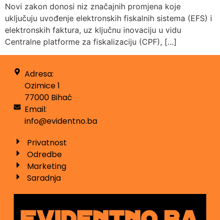
Novi zakon donosi niz značajnih promjena koje
uključuju uvođenje elektronskih fiskalnih sistema (EFS) i
elektronskih faktura, uz ključnu inovaciju u vidu
Centralne platforme za fiskalizaciju (CPF), […]
Adresa:
Ozimice 1
77000 Bihać
Email:
info@evidentno.ba
Privatnost
Odredbe
Marketing
Saradnja