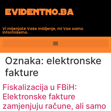
Vi mijenjate Vaše mišljenje, mi Vas samo
informišemo.
Oznaka:
elektronske
fakture
Fiskalizacija u FBiH:
Elektronske fakture
zamjenjuju račune, ali samo