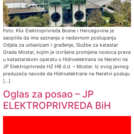
Foto: Klix Elektroprivreda Bosne i Hercegovine je
saopćila da ima saznanja o nedavnom postupanju
Odjela za urbanizam i građenje, Službe za katastar
Grada Mostar, kojim je izvršena promjena nosioca prava
u katastarskom operatu s Hidroelektrana na Neretvi na
JP Elektroprivreda HZ HB d.d. – Mostar. Iz ovog javnog
preduzeća navode da Hidroelektrane na Neretvi posluju
[…]
Oglas za posao – JP
ELEKTROPRIVREDA BiH