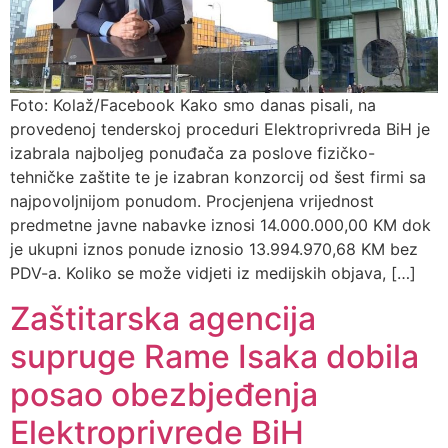
Foto: Kolaž/Facebook Kako smo danas pisali, na
provedenoj tenderskoj proceduri Elektroprivreda BiH je
izabrala najboljeg ponuđača za poslove fizičko-
tehničke zaštite te je izabran konzorcij od šest firmi sa
najpovoljnijom ponudom. Procjenjena vrijednost
predmetne javne nabavke iznosi 14.000.000,00 KM dok
je ukupni iznos ponude iznosio 13.994.970,68 KM bez
PDV-a. Koliko se može vidjeti iz medijskih objava, […]
Zaštitarska agencija
supruge Rame Isaka dobila
posao obezbjeđenja
Elektroprivrede BiH