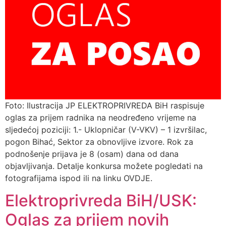
Foto: Ilustracija JP ELEKTROPRIVREDA BiH raspisuje
oglas za prijem radnika na neodređeno vrijeme na
sljedećoj poziciji: 1.- Uklopničar (V-VKV) – 1 izvršilac,
pogon Bihać, Sektor za obnovljive izvore. Rok za
podnošenje prijava je 8 (osam) dana od dana
objavljivanja. Detalje konkursa možete pogledati na
fotografijama ispod ili na linku OVDJE.
Elektroprivreda BiH/USK:
Oglas za prijem novih