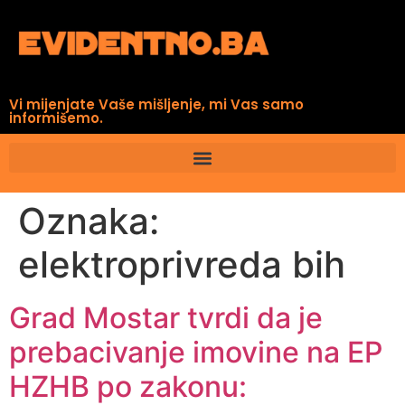
Vi mijenjate Vaše mišljenje, mi Vas samo
informišemo.
Oznaka:
elektroprivreda bih
Grad Mostar tvrdi da je
prebacivanje imovine na EP
HZHB po zakonu: