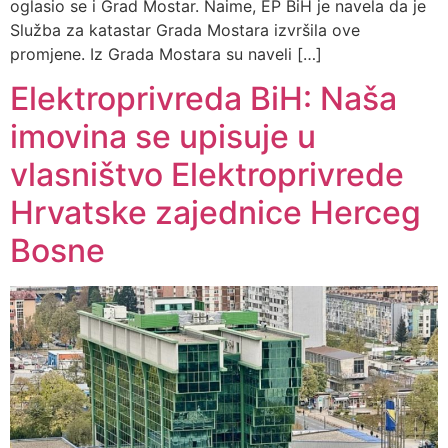
oglasio se i Grad Mostar. Naime, EP BiH je navela da je
Služba za katastar Grada Mostara izvršila ove
promjene. Iz Grada Mostara su naveli […]
Elektroprivreda BiH: Naša
imovina se upisuje u
vlasništvo Elektroprivrede
Hrvatske zajednice Herceg
Bosne