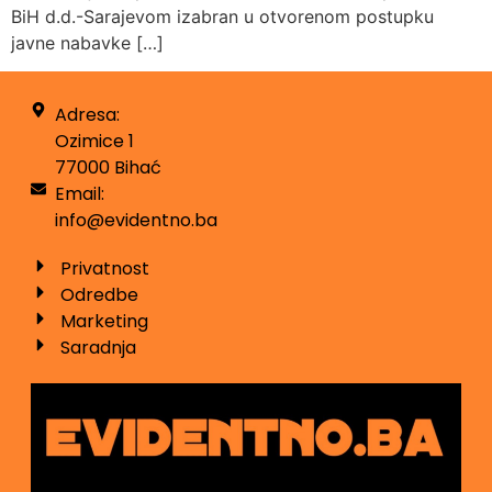
BiH d.d.-Sarajevom izabran u otvorenom postupku
javne nabavke […]
Adresa:
Ozimice 1
77000 Bihać
Email:
info@evidentno.ba
Privatnost
Odredbe
Marketing
Saradnja