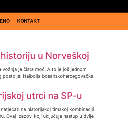
JENO
KONTAKT
 historiju u Norveškoj
a vožnja je čista moć. A to je još jednom
kog postolja! Najbolja bosanskohercegovačka
ijskoj utrci na SP-u
natjecati na historijskoj timskoj kombinaciji
. Ovaj izazov, koji uključuje nastup u dvije