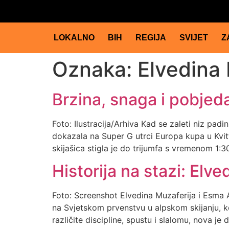
LOKALNO
BIH
REGIJA
SVIJET
Z
Oznaka:
Elvedina 
Brzina, snaga i pobjeda
Foto: Ilustracija/Arhiva Kad se zaleti niz pad
dokazala na Super G utrci Europa kupa u Kvit
skijašica stigla je do trijumfa s vremenom 1:30
Historija na stazi: Elve
Foto: Screenshot Elvedina Muzaferija i Esma Al
na Svjetskom prvenstvu u alpskom skijanju, ko
različite discipline, spustu i slalomu, nova je 