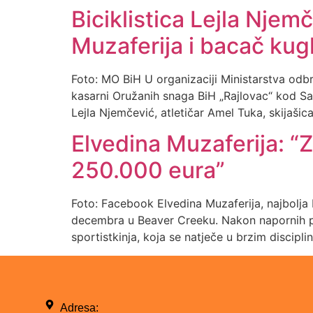
Biciklistica Lejla Njem
Muzaferija i bacač kug
Foto: MO BiH U organizaciji Ministarstva odb
kasarni Oružanih snaga BiH „Rajlovac“ kod Sar
Lejla Njemčević, atletičar Amel Tuka, skijašic
Elvedina Muzaferija: “
250.000 eura”
Foto: Facebook Elvedina Muzaferija, najbolja
decembra u Beaver Creeku. Nakon napornih pripr
sportistkinja, koja se natječe u brzim discip
Adresa: