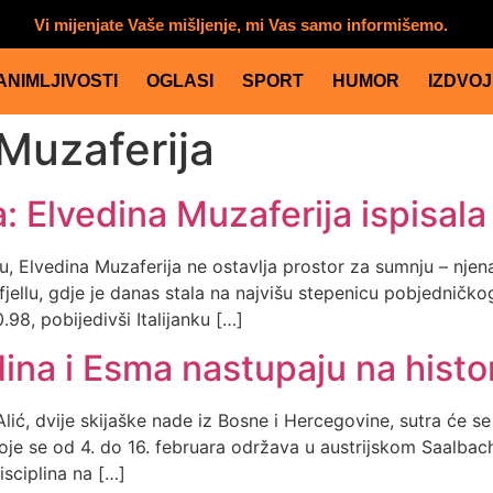
Vi mijenjate Vaše mišljenje, mi Vas samo informišemo.
ANIMLJIVOSTI
OGLASI
SPORT
HUMOR
IZDVO
Muzaferija
: Elvedina Muzaferija ispisala
inu, Elvedina Muzaferija ne ostavlja prostor za sumnju – njen
fjellu, gdje je danas stala na najvišu stepenicu pobjednič
.98, pobijedivši Italijanku […]
dina i Esma nastupaju na histor
ić, dvije skijaške nade iz Bosne i Hercegovine, sutra će se 
je se od 4. do 16. februara održava u austrijskom Saalbachu
disciplina na […]