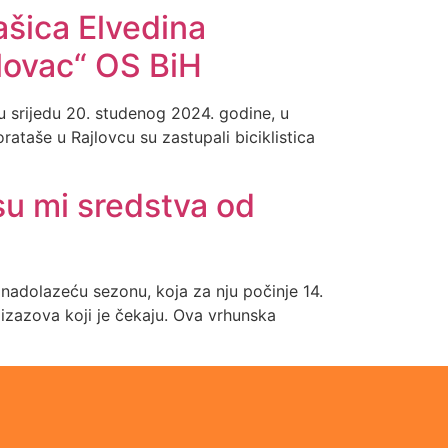
jašica Elvedina
lovac“ OS BiH
u srijedu 20. studenog 2024. godine, u
ataše u Rajlovcu su zastupali biciklistica
su mi sredstva od
nadolazeću sezonu, koja za nju počinje 14.
 izazova koji je čekaju. Ova vrhunska