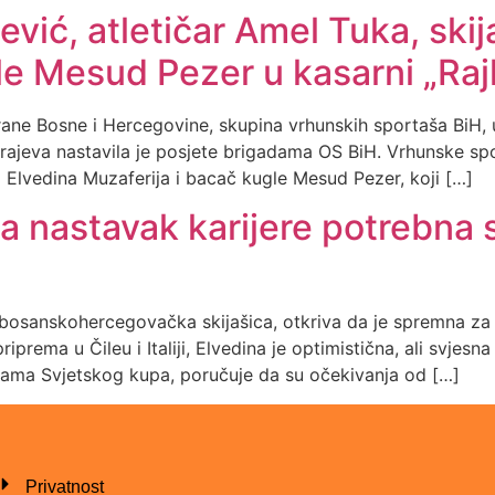
čević, atletičar Amel Tuka, ski
le Mesud Pezer u kasarni „Raj
rane Bosne i Hercegovine, skupina vrhunskih sportaša BiH, 
ajeva nastavila je posjete brigadama OS BiH. Vrhunske spor
a Elvedina Muzaferija i bacač kugle Mesud Pezer, koji […]
Za nastavak karijere potrebna 
 bosanskohercegovačka skijašica, otkriva da je spremna za 
ema u Čileu i Italiji, Elvedina je optimistična, ali svjesna
linama Svjetskog kupa, poručuje da su očekivanja od […]
Privatnost