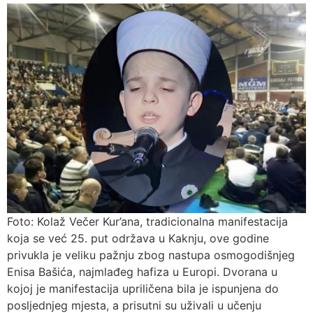
Foto: Kolaž Večer Kur’ana, tradicionalna manifestacija
koja se već 25. put održava u Kaknju, ove godine
privukla je veliku pažnju zbog nastupa osmogodišnjeg
Enisa Bašića, najmlađeg hafiza u Europi. Dvorana u
kojoj je manifestacija upriličena bila je ispunjena do
posljednjeg mjesta, a prisutni su uživali u učenju