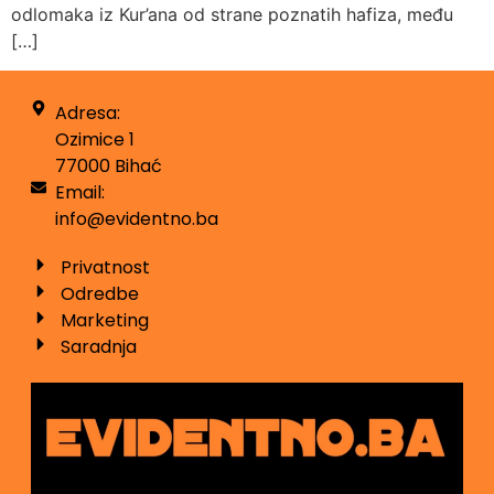
odlomaka iz Kur’ana od strane poznatih hafiza, među
[…]
Adresa:
Ozimice 1
77000 Bihać
Email:
info@evidentno.ba
Privatnost
Odredbe
Marketing
Saradnja