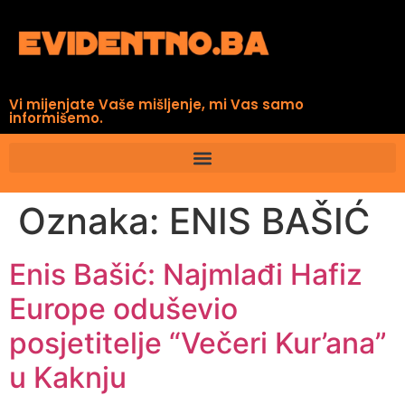
Vi mijenjate Vaše mišljenje, mi Vas samo
informišemo.
Oznaka:
ENIS BAŠIĆ
Enis Bašić: Najmlađi Hafiz
Europe oduševio
posjetitelje “Večeri Kur’ana”
u Kaknju