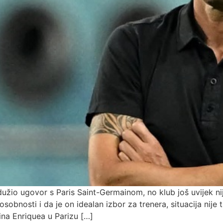
rodužio ugovor s Paris Saint-Germainom, no klub još uvijek n
obnosti i da je on idealan izbor za trenera, situacija nije
na Enriquea u Parizu […]