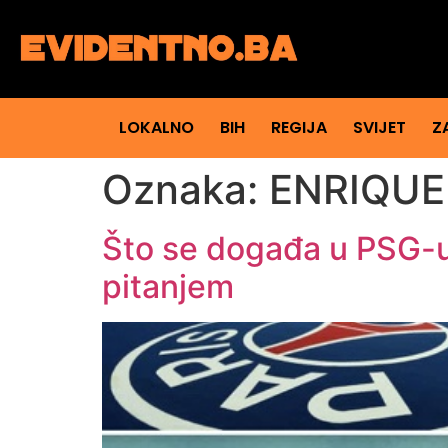
LOKALNO
BIH
REGIJA
SVIJET
Z
Oznaka:
ENRIQUE
Što se događa u PSG-u
pitanjem