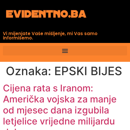
Vi mijenjate Vaše mišljenje, mi Vas samo
informišemo.
Oznaka:
EPSKI BIJES
Cijena rata s Iranom:
Američka vojska za manje
od mjesec dana izgubila
letjelice vrijedne milijardu