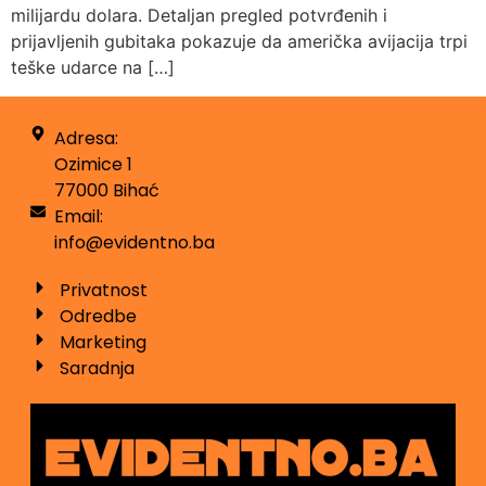
milijardu dolara. Detaljan pregled potvrđenih i
prijavljenih gubitaka pokazuje da američka avijacija trpi
teške udarce na […]
Adresa:
Ozimice 1
77000 Bihać
Email:
info@evidentno.ba
Privatnost
Odredbe
Marketing
Saradnja