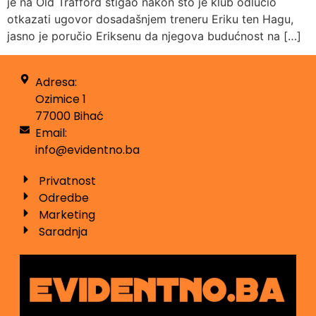
je na Old Trafford stigao nakon što je klub odlučio
otkazati ugovor dosadašnjem treneru Eriku ten Hagu,
jasno je poručio Eriksenu da njegova budućnost na […]
Adresa:
Ozimice 1
77000 Bihać
Email:
info@evidentno.ba
Privatnost
Odredbe
Marketing
Saradnja