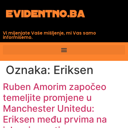
Vi mijenjate Vaše mišljenje, mi Vas samo
informišemo.
Oznaka:
Eriksen
Ruben Amorim započeo
temeljite promjene u
Manchester Unitedu:
Eriksen među prvima na