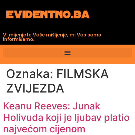
Vi mijenjate Vaše mišljenje, mi Vas samo
informišemo.
Oznaka:
FILMSKA
ZVIJEZDA
Keanu Reeves: Junak
Holivuda koji je ljubav platio
najvećom cijenom