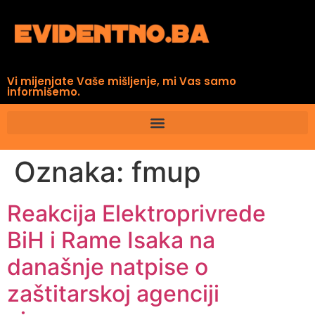
Vi mijenjate Vaše mišljenje, mi Vas samo
informišemo.
Oznaka:
fmup
Reakcija Elektroprivrede
BiH i Rame Isaka na
današnje natpise o
zaštitarskoj agenciji