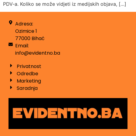
PDV-a. Koliko se može vidjeti iz medijskih objava, […]
Adresa:
Ozimice 1
77000 Bihać
Email:
info@evidentno.ba
Privatnost
Odredbe
Marketing
Saradnja