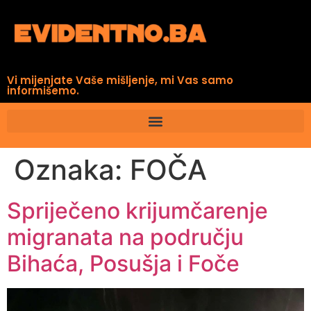
Vi mijenjate Vaše mišljenje, mi Vas samo
informišemo.
Oznaka:
FOČA
Spriječeno krijumčarenje
migranata na području
Bihaća, Posušja i Foče