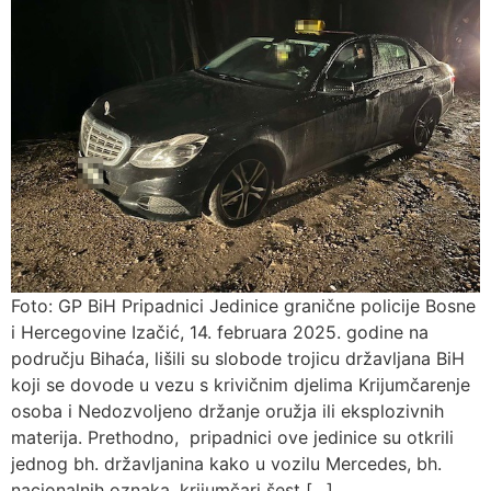
Foto: GP BiH Pripadnici Jedinice granične policije Bosne
i Hercegovine Izačić, 14. februara 2025. godine na
području Bihaća, lišili su slobode trojicu državljana BiH
koji se dovode u vezu s krivičnim djelima Krijumčarenje
osoba i Nedozvoljeno držanje oružja ili eksplozivnih
materija. Prethodno, pripadnici ove jedinice su otkrili
jednog bh. državljanina kako u vozilu Mercedes, bh.
nacionalnih oznaka, krijumčari šest […]