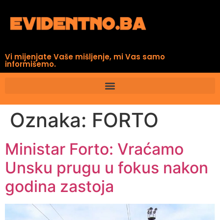
Vi mijenjate Vaše mišljenje, mi Vas samo
informišemo.
Oznaka:
FORTO
Ministar Forto: Vraćamo
Unsku prugu u fokus nakon
godina zastoja