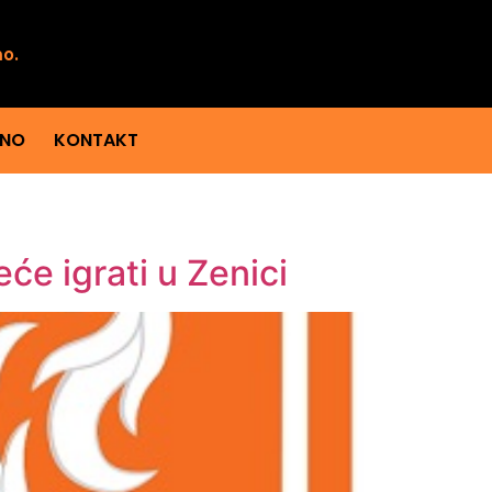
mo.
ENO
KONTAKT
će igrati u Zenici