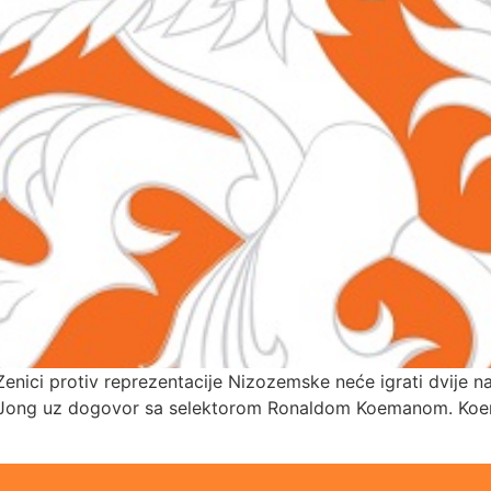
enici protiv reprezentacije Nizozemske neće igrati dvije n
De Jong uz dogovor sa selektorom Ronaldom Koemanom. Koema