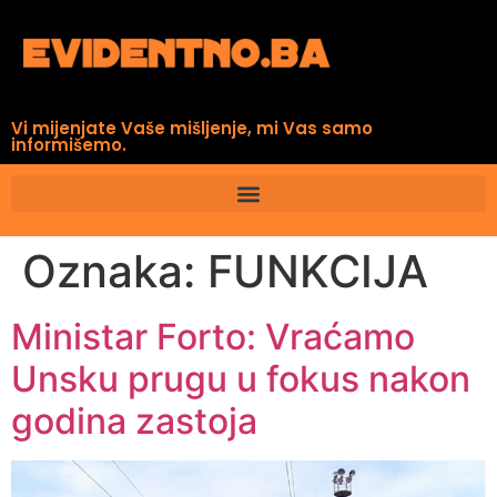
Vi mijenjate Vaše mišljenje, mi Vas samo
informišemo.
Oznaka:
FUNKCIJA
Ministar Forto: Vraćamo
Unsku prugu u fokus nakon
godina zastoja