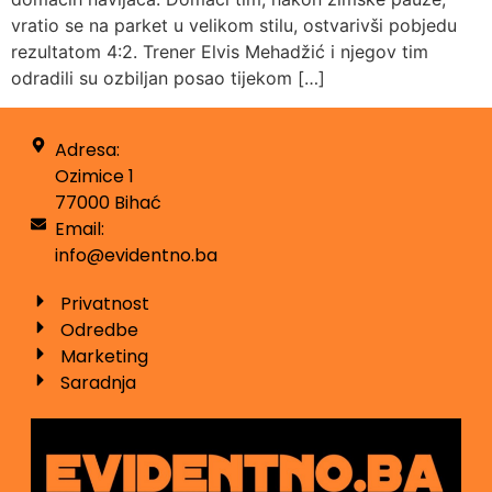
vratio se na parket u velikom stilu, ostvarivši pobjedu
rezultatom 4:2. Trener Elvis Mehadžić i njegov tim
odradili su ozbiljan posao tijekom […]
Adresa:
Ozimice 1
77000 Bihać
Email:
info@evidentno.ba
Privatnost
Odredbe
Marketing
Saradnja