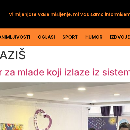
Vi mijenjate Vaše mišljenje, mi Vas samo informiše
ANIMLJIVOSTI
OGLASI
SPORT
HUMOR
IZDVOJ
AZIŠ
 za mlade koji izlaze iz siste