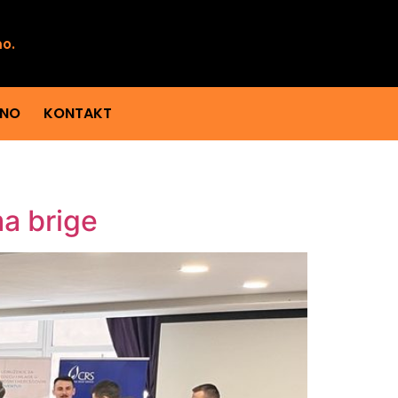
mo.
ENO
KONTAKT
ma brige