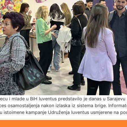
ecu i mlade u BiH Iuventus predstavilo je danas u Sarajevu i
es osamostaljenja nakon izlaska iz sistema brige. Informato
iru istoimene kampanje Udruženja Iuventus usmjerene na po