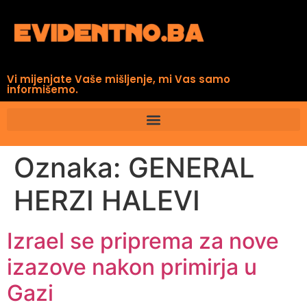
Vi mijenjate Vaše mišljenje, mi Vas samo
informišemo.
Oznaka:
GENERAL
HERZI HALEVI
Izrael se priprema za nove
izazove nakon primirja u
Gazi