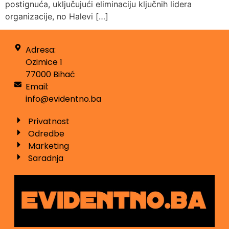
postignuća, uključujući eliminaciju ključnih lidera
organizacije, no Halevi […]
Adresa:
Ozimice 1
77000 Bihać
Email:
info@evidentno.ba
Privatnost
Odredbe
Marketing
Saradnja