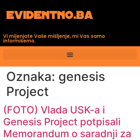
Vi mijenjate Vaše mišljenje, mi Vas samo
informišemo.
Oznaka:
genesis
Project
(FOTO) Vlada USK-a i
Genesis Project potpisali
Memorandum o saradnji za