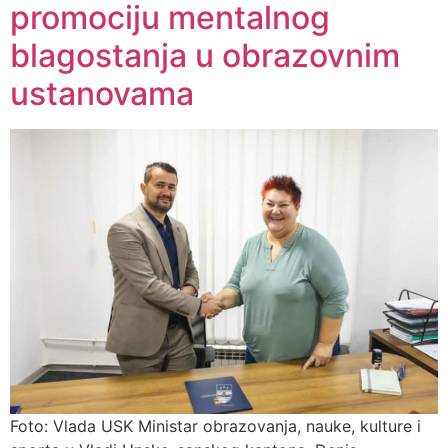
promociju mentalnog
blagostanja u obrazovnim
ustanovama
Foto: Vlada USK Ministar obrazovanja, nauke, kulture i