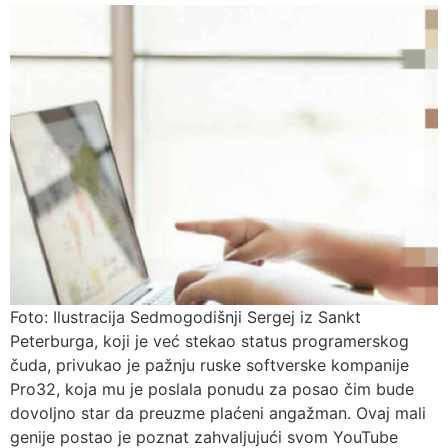
Foto: Ilustracija Sedmogodišnji Sergej iz Sankt
Peterburga, koji je već stekao status programerskog
čuda, privukao je pažnju ruske softverske kompanije
Pro32, koja mu je poslala ponudu za posao čim bude
dovoljno star da preuzme plaćeni angažman. Ovaj mali
genije postao je poznat zahvaljujući svom YouTube