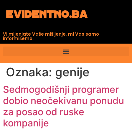
Vi mijenjate Vaše mišljenje, mi Vas samo
informišemo.
Oznaka:
genije
Sedmogodišnji programer
dobio neočekivanu ponudu
za posao od ruske
kompanije