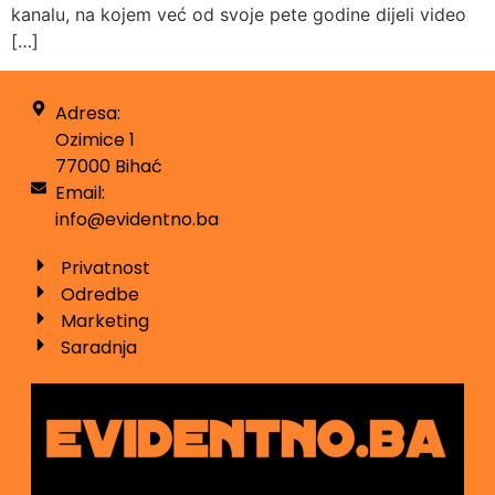
kanalu, na kojem već od svoje pete godine dijeli video
[…]
Adresa:
Ozimice 1
77000 Bihać
Email:
info@evidentno.ba
Privatnost
Odredbe
Marketing
Saradnja