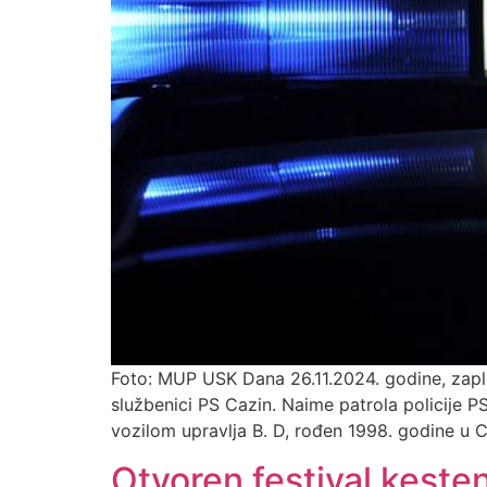
Foto: MUP USK Dana 26.11.2024. godine, zaplij
službenici PS Cazin. Naime patrola policije
vozilom upravlja B. D, rođen 1998. godine u C
Otvoren festival keste