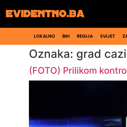
LOKALNO
BIH
REGIJA
SVIJET
Z
Oznaka:
grad caz
(FOTO) Prilikom kontr