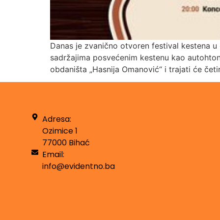
Danas je zvanično otvoren festival kestena u 
sadržajima posvećenim kestenu kao autohtonoj
obdaništa „Hasnija Omanović“ i trajati će četi
Adresa:
Ozimice 1
77000 Bihać
Email:
info@evidentno.ba