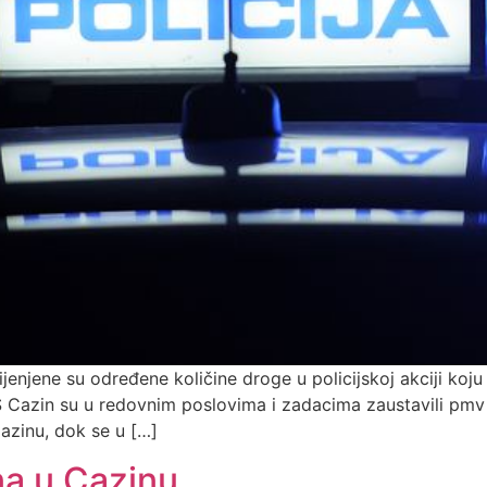
enjene su određene količine droge u policijskoj akciji koj
 PS Cazin su u redovnim poslovima i zadacima zaustavili p
azinu, dok se u […]
na u Cazinu