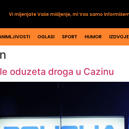
Vi mijenjate Vaše mišljenje, mi Vas samo informiše
ANIMLJIVOSTI
OGLASI
SPORT
HUMOR
IZDVOJ
in
ole oduzeta droga u Cazinu