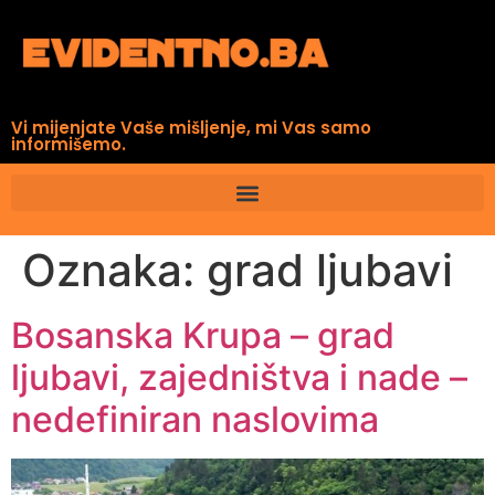
Vi mijenjate Vaše mišljenje, mi Vas samo
informišemo.
Oznaka:
grad ljubavi
Bosanska Krupa – grad
ljubavi, zajedništva i nade –
nedefiniran naslovima