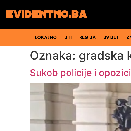
LOKALNO
BIH
REGIJA
SVIJET
Z
Oznaka:
gradska 
Sukob policije i opozi