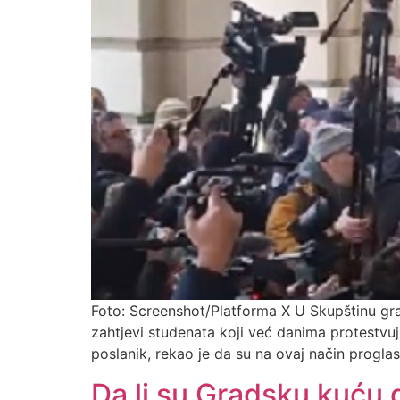
Foto: Screenshot/Platforma X U Skupštinu grad
zahtjevi studenata koji već danima protestvu
poslanik, rekao je da su na ovaj način proglasi
Da li su Gradsku kuću d