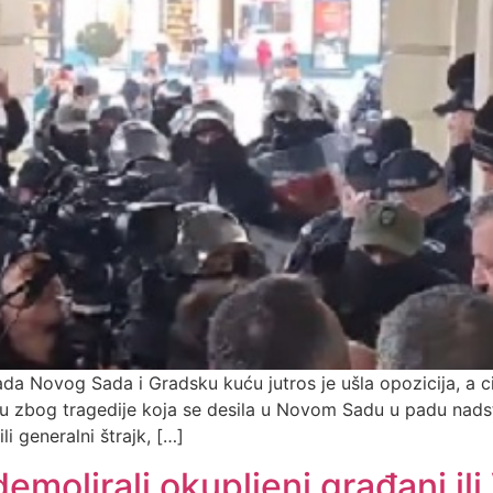
a Novog Sada i Gradsku kuću jutros je ušla opozicija, a cil
ju zbog tragedije koja se desila u Novom Sadu u padu nadst
li generalni štrajk, […]
emolirali okupljeni građani ili