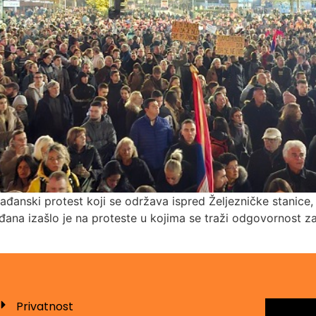
rađanski protest koji se održava ispred Željezničke stanice
đana izašlo je na proteste u kojima se traži odgovornost za 
Privatnost