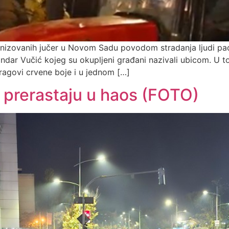
anizovanih jučer u Novom Sadu povodom stradanja ljudi pad
sandar Vučić kojeg su okupljeni građani nazivali ubicom. U
 tragovi crvene boje i u jednom […]
 prerastaju u haos (FOTO)