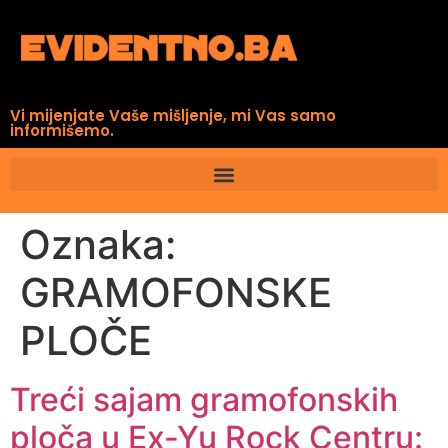
Vi mijenjate Vaše mišljenje, mi Vas samo
informišemo.
Oznaka:
GRAMOFONSKE
PLOČE
Treći sajam gramofonskih
ploča u Ex-Yu Rock Centru: