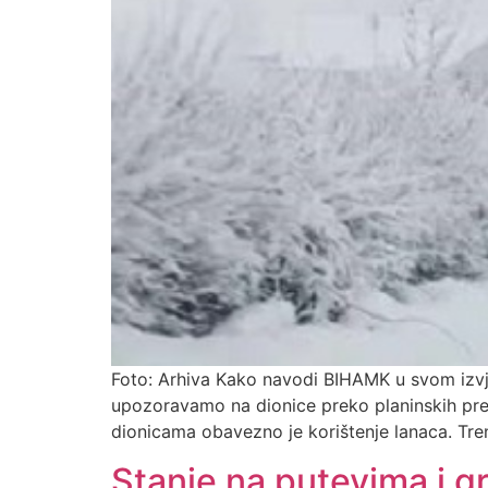
Foto: Arhiva Kako navodi BIHAMK u svom izvj
upozoravamo na dionice preko planinskih prev
dionicama obavezno je korištenje lanaca. Tre
Stanje na putevima i g