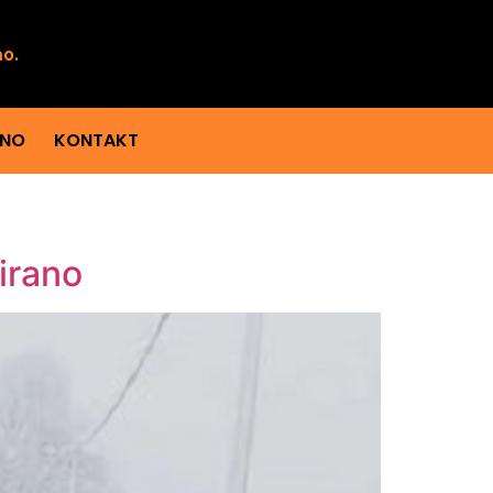
mo.
ENO
KONTAKT
irano