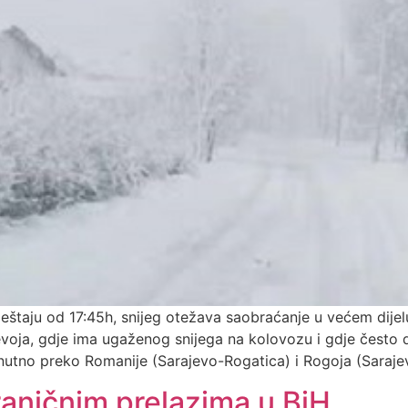
eštaju od 17:45h, snijeg otežava saobraćanje u većem dije
oja, gdje ima ugaženog snijega na kolovozu i gdje često d
nutno preko Romanije (Sarajevo-Rogatica) i Rogoja (Saraje
raničnim prelazima u BiH