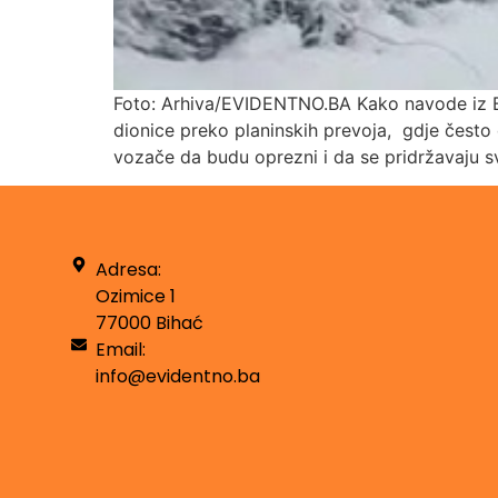
Foto: Arhiva/EVIDENTNO.BA Kako navode iz B
dionice preko planinskih prevoja, gdje često
vozače da budu oprezni i da se pridržavaju sv
Adresa:
Ozimice 1
77000 Bihać
Email:
info@evidentno.ba