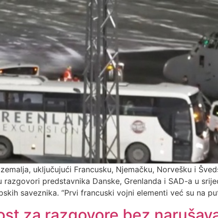
 zemalja, uključujući Francusku, Njemačku, Norvešku i Šved
u razgovori predstavnika Danske, Grenlanda i SAD-a u srij
kih saveznika. “Prvi francuski vojni elementi već su na put
st za razgovore bez narušava