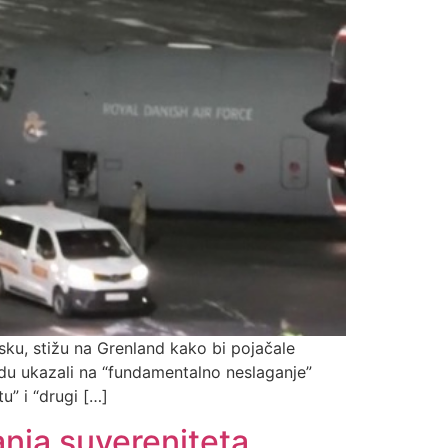
sku, stižu na Grenland kako bi pojačale
edu ukazali na “fundamentalno neslaganje”
u” i “drugi […]
nja suvereniteta