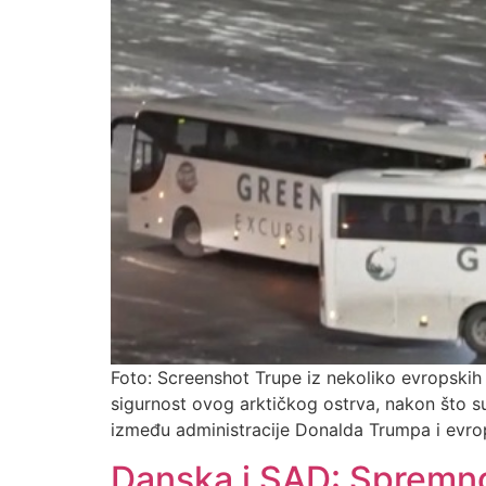
Foto: Screenshot Trupe iz nekoliko evropskih
sigurnost ovog arktičkog ostrva, nakon što s
između administracije Donalda Trumpa i evrops
Danska i SAD: Spremno