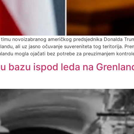
ke timu novoizabranog američkog predsjednika Donalda Trum
andu, ali uz jasno očuvanje suvereniteta tog teritorija. P
renlandu mogla ojačati bez potrebe za preuzimanjem kontro
nu bazu ispod leda na Grenlan