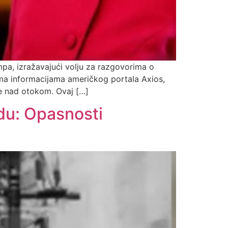
pa, izražavajući volju za razgovorima o
rema informacijama američkog portala Axios,
le nad otokom. Ovaj […]
du: Opasnosti