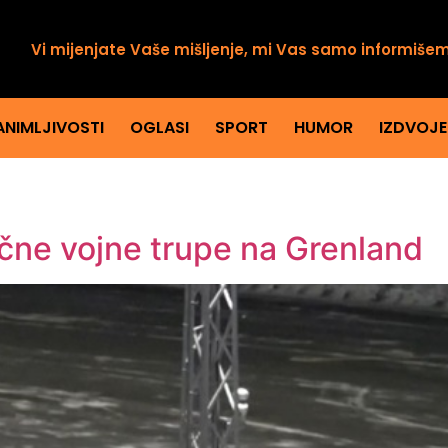
Vi mijenjate Vaše mišljenje, mi Vas samo informiše
ANIMLJIVOSTI
OGLASI
SPORT
HUMOR
IZDVOJ
lične vojne trupe na Grenland