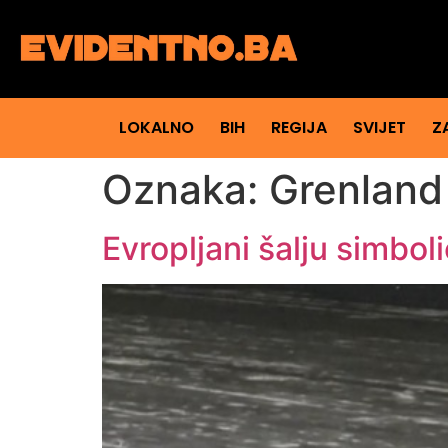
LOKALNO
BIH
REGIJA
SVIJET
Z
Oznaka:
Grenland
Evropljani šalju simbo