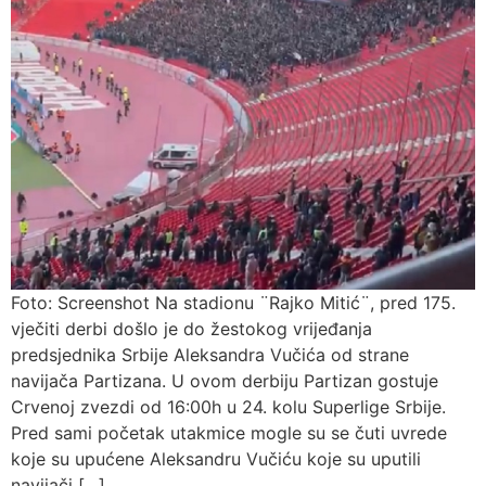
Foto: Screenshot Na stadionu ¨Rajko Mitić¨, pred 175.
vječiti derbi došlo je do žestokog vrijeđanja
predsjednika Srbije Aleksandra Vučića od strane
navijača Partizana. U ovom derbiju Partizan gostuje
Crvenoj zvezdi od 16:00h u 24. kolu Superlige Srbije.
Pred sami početak utakmice mogle su se čuti uvrede
koje su upućene Aleksandru Vučiću koje su uputili
navijači […]