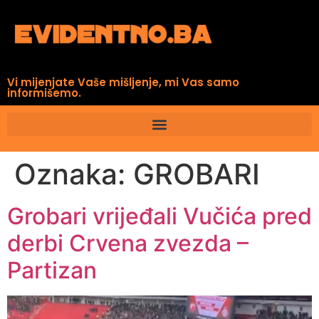
Vi mijenjate Vaše mišljenje, mi Vas samo
informišemo.
Oznaka:
GROBARI
Grobari vrijeđali Vučića pred
derbi Crvena zvezda –
Partizan