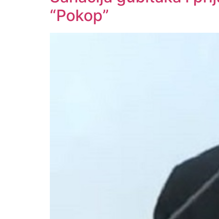
“Pokop”