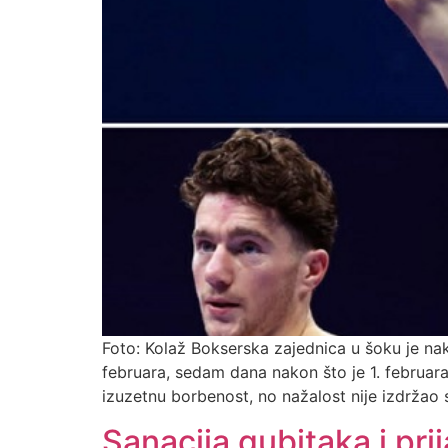
Foto: Kolaž Bokserska zajednica u šoku je na
februara, sedam dana nakon što je 1. februa
izuzetnu borbenost, no nažalost nije izdržao 
Sanacija gubitaka i pri