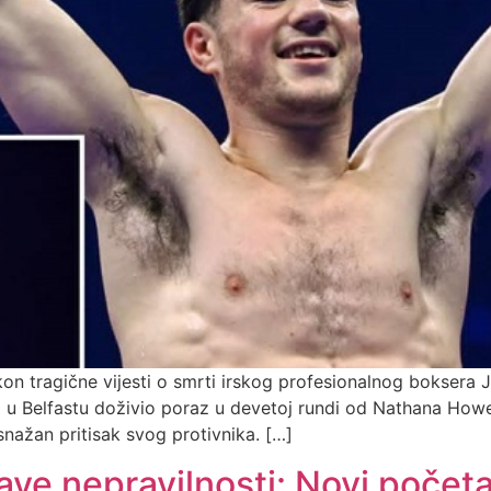
kon tragične vijesti o smrti irskog profesionalnog boksera
ra u Belfastu doživio poraz u devetoj rundi od Nathana Ho
snažan pritisak svog protivnika. […]
jave nepravilnosti: Novi počet