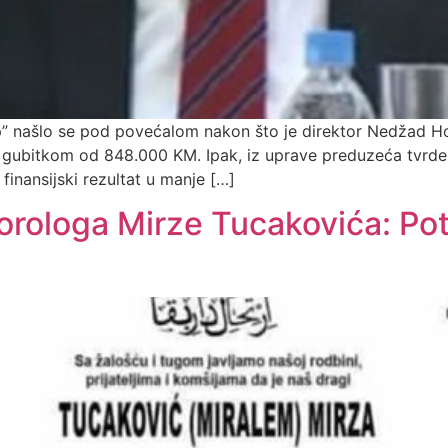
p” našlo se pod povećalom nakon što je direktor Nedžad Hol
 gubitkom od 848.000 KM. Ipak, iz uprave preduzeća tvrde 
finansijski rezultat u manje […]
rologa Mirze Tucakovića: Potr