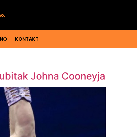
mo.
ENO
KONTAKT
 gubitak Johna Cooneyja