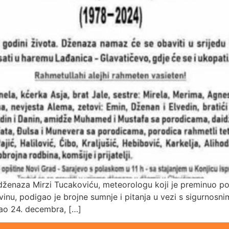
na dženaza Mirzi Tucakoviću, meteorologu koji je preminuo p
govinu, podigao je brojne sumnje i pitanja u vezi s sigurno
tao 24. decembra, […]