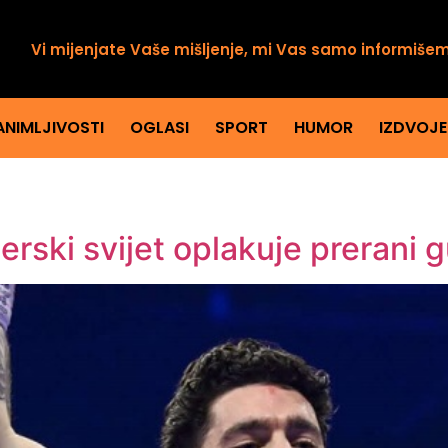
Vi mijenjate Vaše mišljenje, mi Vas samo informiše
ANIMLJIVOSTI
OGLASI
SPORT
HUMOR
IZDVOJ
serski svijet oplakuje prerani