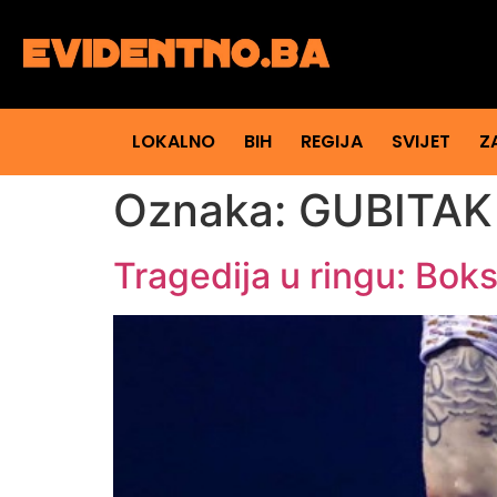
LOKALNO
BIH
REGIJA
SVIJET
Z
Oznaka:
GUBITAK
Tragedija u ringu: Bok