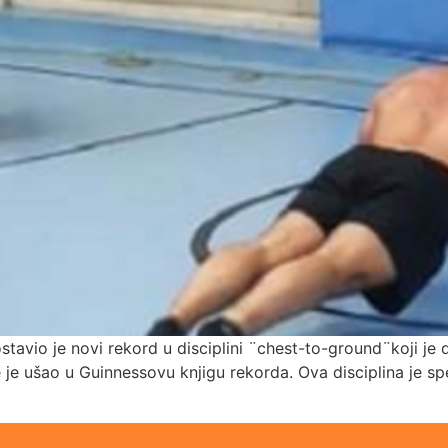
stavio je novi rekord u disciplini ¨chest-to-ground¨koji j
je ušao u Guinnessovu knjigu rekorda. Ova disciplina je spe