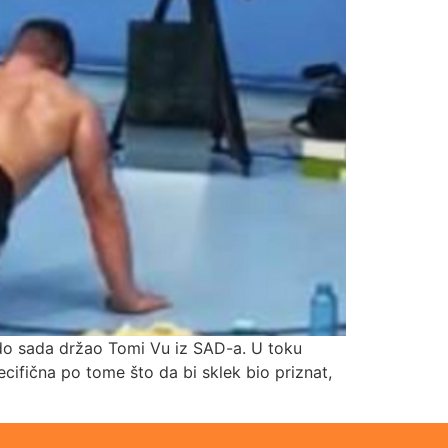
e do sada držao Tomi Vu iz SAD-a. U toku
cifična po tome što da bi sklek bio priznat,