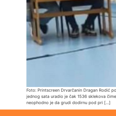
Foto: Printscreen Drvarčanin Dragan Rodić po
jednog sata uradio je čak 1536 sklekova čime 
neophodno je da grudi dodirnu pod pri […]