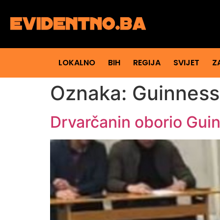
LOKALNO
BIH
REGIJA
SVIJET
Z
Oznaka:
Guinness
Drvarčanin oborio Gui