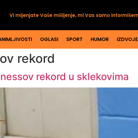
Vi mijenjate Vaše mišljenje, mi Vas samo informiše
ANIMLJIVOSTI
OGLASI
SPORT
HUMOR
IZDVOJ
ov rekord
nnessov rekord u sklekovima