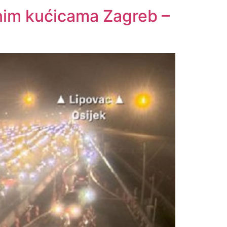
nim kućicama Zagreb –