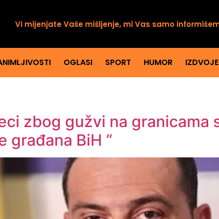
Vi mijenjate Vaše mišljenje, mi Vas samo informiše
ANIMLJIVOSTI
OGLASI
SPORT
HUMOR
IZDVOJ
eci zbog gužvi na granicama 
e građana BiH “