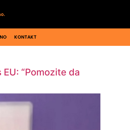
mo.
ENO
KONTAKT
s EU: “Pomozite da