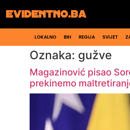
LOKALNO
BIH
REGIJA
SVIJET
Z
Oznaka:
gužve
Magazinović pisao Sor
prekinemo maltretiranj