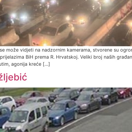
e može vidjeti na nadzornim kamerama, stvorene su ogro
m prijelazima BiH prema R. Hrvatskoj. Veliki broj naših građa
đutim, agonija kreće […]
žljebić