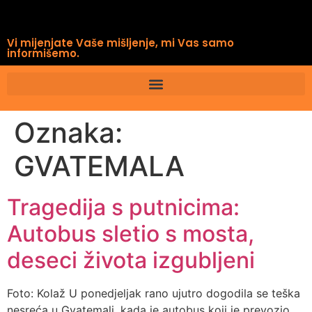
Vi mijenjate Vaše mišljenje, mi Vas samo
informišemo.
Oznaka:
GVATEMALA
Tragedija s putnicima:
Autobus sletio s mosta,
deseci života izgubljeni
Foto: Kolaž U ponedjeljak rano ujutro dogodila se teška
nesreća u Gvatemali, kada je autobus koji je prevozio