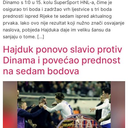
Dinamo s 1:0 u 15. kolu SuperSport HNL-a, čime je
osigurao tri boda i zadržao vrh ljestvice s tri boda
prednosti ispred Rijeke te sedam ispred aktualnog
prvaka. Iako ovo nije rezultat koji nužno znači osvajanje
naslova, pobjeda Hajduka daje im veliku šansu da
sanjaju o tome. […]
Hajduk ponovo slavio protiv
Dinama i povećao prednost
na sedam bodova