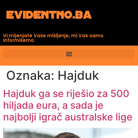
Vi mijenjate Vaše mišljenje, mi Vas samo
informišemo.
Oznaka:
Hajduk
Hajduk ga se riješio za 500
hiljada eura, a sada je
najbolji igrač australske lige