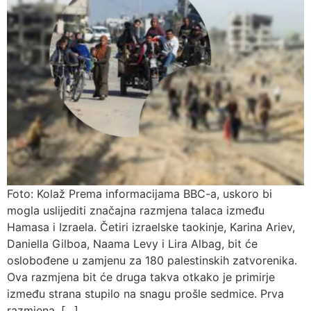
Foto: Kolaž Prema informacijama BBC-a, uskoro bi
mogla uslijediti značajna razmjena talaca između
Hamasa i Izraela. Četiri izraelske taokinje, Karina Ariev,
Daniella Gilboa, Naama Levy i Lira Albag, bit će
oslobođene u zamjenu za 180 palestinskih zatvorenika.
Ova razmjena bit će druga takva otkako je primirje
između strana stupilo na snagu prošle sedmice. Prva
razmjena, […]