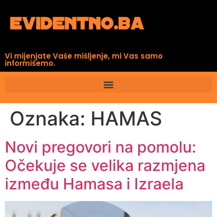
Vi mijenjate Vaše mišljenje, mi Vas samo
informišemo.
Oznaka:
HAMAS
Novi pregovori na pomolu:
Očekuje se velika razmjena
između Hamasa i Izraela