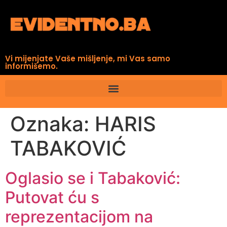
Vi mijenjate Vaše mišljenje, mi Vas samo
informišemo.
Oznaka:
HARIS
TABAKOVIĆ
Oglasio se i Tabaković:
Putovat ću s
reprezentacijom na