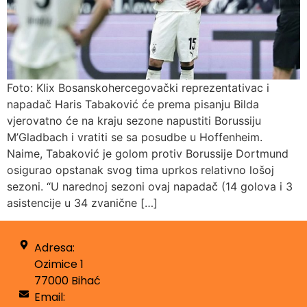
Foto: Klix Bosanskohercegovački reprezentativac i
napadač Haris Tabaković će prema pisanju Bilda
vjerovatno će na kraju sezone napustiti Borussiju
M’Gladbach i vratiti se sa posudbe u Hoffenheim.
Naime, Tabaković je golom protiv Borussije Dortmund
osigurao opstanak svog tima uprkos relativno lošoj
sezoni. “U narednoj sezoni ovaj napadač (14 golova i 3
asistencije u 34 zvanične […]
Adresa:
Ozimice 1
77000 Bihać
Email: