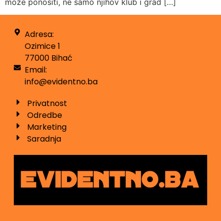
može ponositi, ne samo njihov klub i grad […]
Adresa:
Ozimice 1
77000 Bihać
Email:
info@evidentno.ba
Privatnost
Odredbe
Marketing
Saradnja