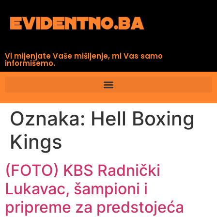
Vi mijenjate Vaše mišljenje, mi Vas samo
informišemo.
Oznaka:
Hell Boxing
Kings
(FOTO) KBS Radnički
Lukavac, šampioni i
pripreme za predstojeća