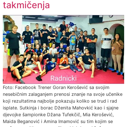
takmičenja
Foto: Facebook Trener Goran Kerošević sa svojim
nesebičnim zalaganjem prenosi znanje na svoje učenike
koji rezultatima najbolje pokazuju koliko se trud i rad
isplate. Sutkinja i borac Dženita Mahovkić kao i sjajne
djevojke šampionke Džana Tufekčič, Mia Kerošević,
Maida Beganović i Amina Imamović su tim kojim se